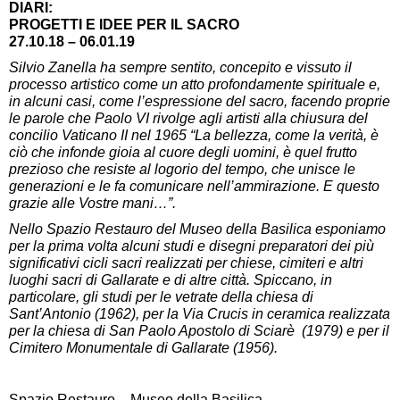
DIARI:
PROGETTI E IDEE PER IL SACRO
27.10.18 – 06.01.19
Silvio Zanella ha sempre sentito, concepito e vissuto il
processo artistico come un atto profondamente spirituale e,
in alcuni casi, come l’espressione del sacro, facendo proprie
le parole che Paolo VI rivolge agli artisti alla chiusura del
concilio Vaticano II nel 1965 “La bellezza, come la verità, è
ciò che infonde gioia al cuore degli uomini, è quel frutto
prezioso che resiste al logorio del tempo, che unisce le
generazioni e le fa comunicare nell’ammirazione. E questo
grazie alle Vostre mani…”.
Nello Spazio Restauro del Museo della Basilica esponiamo
per la prima volta alcuni studi e disegni preparatori dei più
significativi cicli sacri realizzati per chiese, cimiteri e altri
luoghi sacri di Gallarate e di altre città. Spiccano, in
particolare, gli studi per le vetrate della chiesa di
Sant’Antonio (1962), per la Via Crucis in ceramica realizzata
per la chiesa di San Paolo Apostolo di Sciarè (1979) e per il
Cimitero Monumentale di Gallarate (1956).
Spazio Restauro – Museo della Basilica