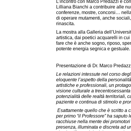
L’incontro con Marco Predazzi e con
Lilliana Bianchi a contribuire alle nu
conferenze, mostre, concorsi… nella 
di operare mutamenti, anche sociali, 
rinascita.
La mostra alla Galleria dell’Univers
artistica, dai poetici acquarelli in c
fare che è anche sogno, riposo, speran
potente energia segnica e gestuale.
Presentazione di Dr. Marco Predazzi
Le relazioni intessute nel corso deg
eloquente l’aspetto della personalità 
artistiche e professionali, un protago
visione culturale a trecentosessanta 
potenzialità delle realtà territoriali
paziente e continua di stimolo e p
Esattamente quello che è scritto a ch
per primo “il Professore” ha saputo
racchiuse nella mente dei promotor
presenza, illuminata e discreta ad un