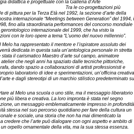
ergia didattica e progettuale con la Galleria d’Arte
le co-progettazioni più
e di pittura per la Terza Età nel 1992, la sezione d’arte della
mostra internazionale “Meetings between Generation” del 1994, i
98, fino alla straordinaria performances del concorso mondiale
o gerontologico internazionale del 1999, che ha visto la
azioni con le loro opere a tema “L’uomo del nuovo millennio”.
l Melo ha rappresentato il mentore e l’ispiratore assoluto dei
ui verrà dedicata in questa sala un’antologica personale in stretta
 stata il carismatico Maestro d’arte sul campo, animatore
 atelier che negli anni ha spaziato dalle tecniche pittoriche,
orafa, dando spazio a collaborazioni di artisti professionisti e
proprio laboratorio di idee e sperimentazioni, un’officina creativ
arte e dagli stereotipi di un marchio stilistico predeterminato s
rtare al Melo una scuola o uno stile, ma il messaggio liberatorio
one più libera e creativa. La loro impronta è stata nel segno
tazione, un messaggio emblematicamente impresso in profondità
ità stessa nel suo percorso quotidiano per fare della cultura un
onale e sociale, una storia che non ha mai dimenticato la
 a credere che l’arte può dialogare con ogni aspetto e ambito di
è un orpello ornamentale della vita, ma la sua stessa essenza.