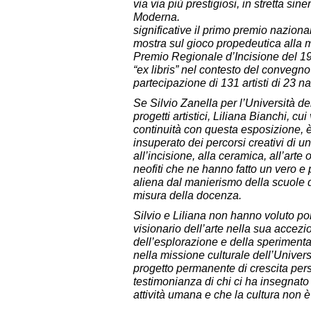
via via più prestigiosi, in stretta sin
Moderna. Tra 
significative il primo premio nazional
mostra sul gioco propedeutica alla 
Premio Regionale d’Incisione del 19
“ex libris” nel contesto del convegn
partecipazione di 131 artisti di 23 n
Se Silvio Zanella per l’Università de
progetti artistici, Liliana Bianchi, c
continuità con questa esposizione, è
insuperato dei percorsi creativi di un
all’incisione, alla ceramica, all’arte 
neofiti che ne hanno fatto un vero e 
aliena dal manierismo della scuole d’
misura della docenza.
Silvio e Liliana non hanno voluto po
visionario dell’arte nella sua accezi
dell’esplorazione e della sperimen
nella missione culturale dell’Univers
progetto permanente di crescita pers
testimonianza di chi ci ha insegnato
attività umana e che la cultura non 