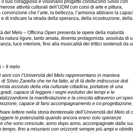
 il suo coraggioso e visionario progetto conducono Silvio con
merose attività culturali dell’UDM con corsi di arte e pittura,
convinzione che l’arte, la bellezza, l’armonia abbiano la capac
e di indicare la strada della speranza, della ricostruzione, della
ità del Melo – Officina Open presenta le opere della maturità
ui la natura ligure, tanto amata, diventa protagonista assoluta di 
za, luce interiore, fino alla musicalità dei trittici sostenuti da 
 – Il melo
li anni con l’Università del Melo rappresentano in maniera
di Silvio Zanella che ne ha fatto, al di là delle indiscusse doti
nista assoluto della vita culturale cittadina, portatore di una
gradi, capace di leggere i segni evolutivi dei tempi e le
, catalizzandone la manifestazione e la crescita attraverso un’oper
romozione, capace di farsi accompagnamento e co-progettazione
iare lettere nella storia trentennale dell’Università del Melo di 
 leggere le potenzialità quando ancora erano solo speranze
i e che sono cresciute, anno dopo anno, accompagnate dalla su
 tempo, fino a misurarsi con orizzonti sempre più ampi e obietti